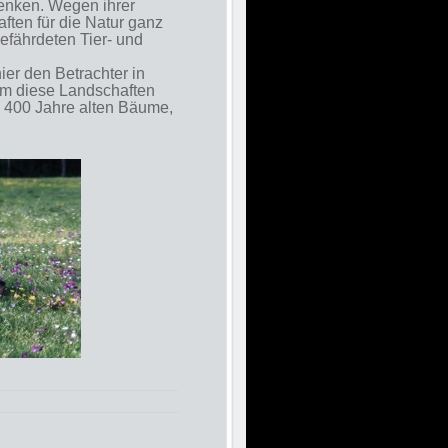
enken. Wegen ihrer
ften für die Natur ganz
gefährdeten Tier- und
ier den Betrachter in
 Um diese Landschaften
zu 400 Jahre alten Bäume,