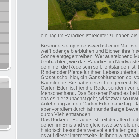
ein Tag im Paradies ist leichter zu haben als
Besonders empfehlenswert ist er im Mai, wenn
weiß oder gelb erblühen und Eichen ihre fris
Sonne entgegentreiben. Wer ausreichend Mu
beobachten, wie das Paradies im Nordweste
dem hier die Rede sein soll, entstanden ist
Rinder oder Pferde für ihren Lebensunterhalt
Grasbüschel hier, ein Gänseblümchen da, vo
Baumtriebe. Sie haben es schon gemerkt: Ni
Garten Eden ist hier die Rede, sondern von 
Menschenhand. Das Borkener Paradies bei
das es hier zunächst geht, wirkt zwar so urw
Anlehnung an den Garten Eden nahe lag. Das
aber vor allem durch jahrhundertlange Bew
durch Vieh entstanden.
Das Borkener Paradies ist Teil der alten Hu
denen im Emsland vergleichsweise viele un
historisch besonders wertvolle erhalten gebl
es auf dieser Internetseite. In ihnen wirtscha