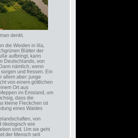
 man denkt.
 die Weiden in lila,
chgrünen Blätter der
ße aufbringt, kann
n Deutschlands, von
: Dann nämlich, wenn
 sorgen und fressen. Ein
r allem aber: junge
cht von einem göttlichen
einem Ort aus
 Meppen im Emsland, um
üchsig, dass die
 kleine Fleckchen ist
eidung eines Waldes
delandschaften, von
d ökologisch wie
ieben sind. Um sie geht
ftet der Mensch seit